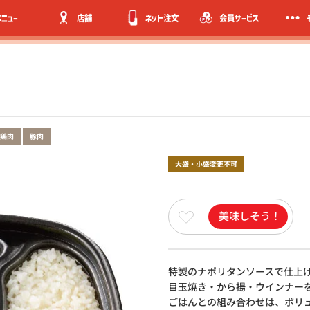
メニュー
店舗
ネット注文
会員サービス
鶏肉
豚肉
大盛・小盛変更不可
美味しそう！
特製のナポリタンソースで仕上
目玉焼き・から揚・ウインナー
ごはんとの組み合わせは、ボリ