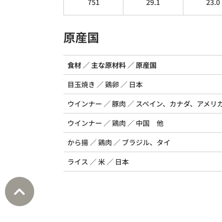
751
29.1
23.0
原産国
食材
主な原材料
原産国
目玉焼き
鶏卵
日本
ウインナー
豚肉
スペイン、カナダ、アメリ
ウインナー
鶏肉
中国 他
から揚
鶏肉
ブラジル、タイ
ライス
米
日本