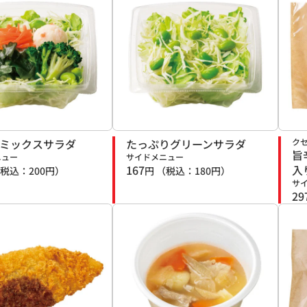
のミックスサラダ
たっぷりグリーンサラダ
ク
旨
ニュー
サイドメニュー
167
入
税込：
200
円）
円
（税込：
180
円）
サ
29