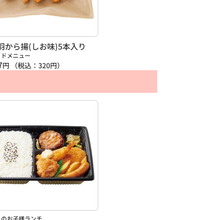
羽から揚(しお味)5本入り
イドメニュー
7
円
（税込：
320
円）
人のお子様ランチ