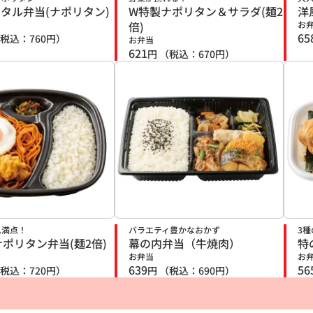
りタル弁当(ナポリタン)
W特製ナポリタン＆サラダ(麺2
洋
倍)
お
65
税込：
760
円）
お弁当
621
円
（税込：
670
円）
ム満点！
バラエティ豊かなおかず
3
ポリタン弁当(麺2倍)
幕の内弁当（牛焼肉）
特
お弁当
お
639
56
税込：
720
円）
円
（税込：
690
円）