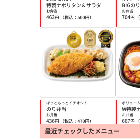
特製ナポリタン＆サラダ
BIGの
お弁当
お弁当
463
704
円
（税込：
500
円）
円
（
ほっともっとイチオシ！
ボリュー
のり弁当
W特製ナ
お弁当
お弁当
436
667
円
（税込：
470
円）
円
（
最近チェックしたメニュー