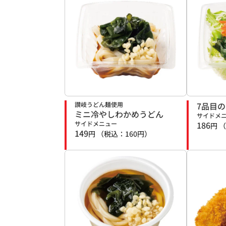
讃岐うどん麺使用
7品目
ミニ冷やしわかめうどん
サイドメ
サイドメニュー
186
円
（
149
円
（税込：
160
円）