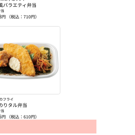
風バラエティ弁当
弁当
8
円
（税込：
710
円）
種のフライ
のりタル弁当
弁当
5
円
（税込：
610
円）