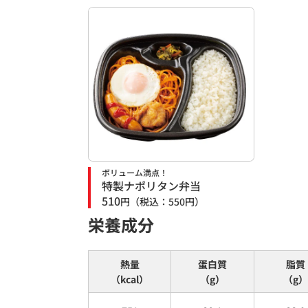
ボリューム満点！
特製ナポリタン弁当
510
円
（税込：
550
円）
栄養成分
熱量
蛋白質
脂質
（kcal）
（g）
（g）