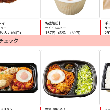
ライ
特製豚汁
手
ニュー
サイドメニュー
サ
167
29
税込：
160
円）
円
（税込：
180
円）
チェック
ナポリタン
野菜が摂れる！
大