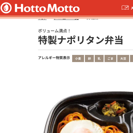
TOP
メニュー一覧
茨城県
ボリューム満点！
特製ナポリタン弁当
アレルギー物質表示
小麦
卵
乳
ごま
大豆