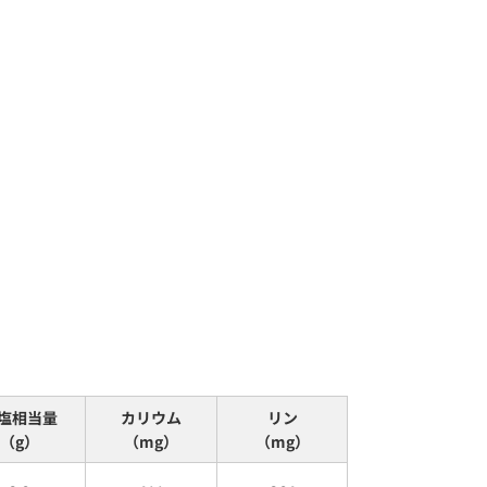
塩相当量
カリウム
リン
（g）
（mg）
（mg）