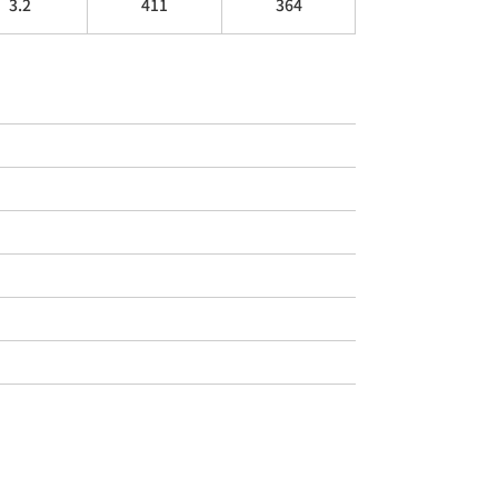
3.2
411
364