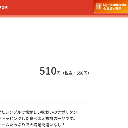
その他
510
円（税込：
550
円）
げたシンプルで懐かしい味わいのナポリタン。
をトッピングした食べ応え抜群の一品です。
ュームたっぷりで大満足間違いなし！