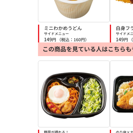
ミニわかめうどん
白身フ
サイドメニュー
サイドメ
149
149
円
（税込：
160
円）
円
（
この商品を見ている人はこちらも
野菜が摂れる！
のり弁×