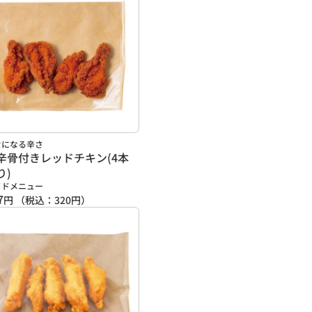
セになる辛さ
辛骨付きレッドチキン(4本
り)
イドメニュー
7
円
（税込：
320
円）