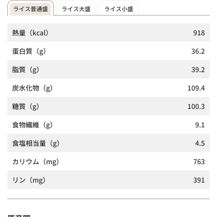
ライス普通盛
ライス大盛
ライス小盛
熱量
（kcal）
918
蛋白質
（g）
36.2
脂質
（g）
39.2
炭水化物
（g）
109.4
糖質
（g）
100.3
食物繊維
（g）
9.1
食塩相当量
（g）
4.5
カリウム
（mg）
763
リン
（mg）
391