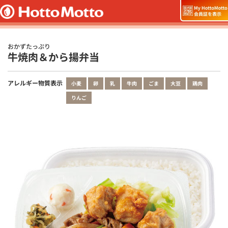
おかずたっぷり
牛焼肉＆から揚弁当
アレルギー物質表示
小麦
卵
乳
牛肉
ごま
大豆
鶏肉
りんご