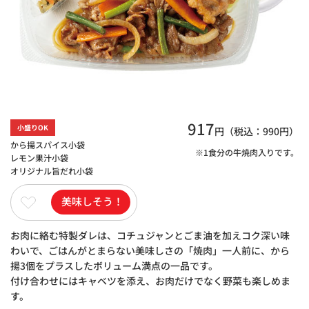
917
小盛りOK
円（税込：
990
円）
から揚スパイス小袋
※1食分の牛焼肉入りです。
レモン果汁小袋
オリジナル旨だれ小袋
美味しそう！
お肉に絡む特製ダレは、コチュジャンとごま油を加えコク深い味
わいで、ごはんがとまらない美味しさの「焼肉」一人前に、から
揚3個をプラスしたボリューム満点の一品です。
付け合わせにはキャベツを添え、お肉だけでなく野菜も楽しめま
す。