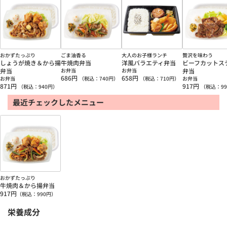
おかずたっぷり
ごま油香る
大人のお子様ランチ
贅沢を味わう
しょうが焼き＆から揚
牛焼肉弁当
洋風バラエティ弁当
ビーフカットス
弁当
お弁当
お弁当
弁当
686
円
658
円
お弁当
（税込：
740
円）
（税込：
710
円）
お弁当
871
円
917
円
（税込：
940
円）
（税込：
99
最近チェックしたメニュー
おかずたっぷり
牛焼肉＆から揚弁当
917
円
（税込：
990
円）
栄養成分