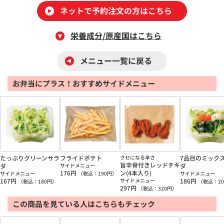
ネットで予約注文の方はこちら
栄養成分/原産国はこちら
メニュー一覧に戻る
お弁当にプラス！おすすめサイドメニュー
たっぷりグリーンサラ
フライドポテト
クセになる辛さ
7品目のミック
旨辛骨付きレッドチキ
ダ
サイドメニュー
ダ
176
円
ン(4本入り)
サイドメニュー
（税込：
190
円）
サイドメニュー
167
円
サイドメニュー
186
円
（税込：
180
円）
（税込：
20
297
円
（税込：
320
円）
この商品を見ている人はこちらもチェック