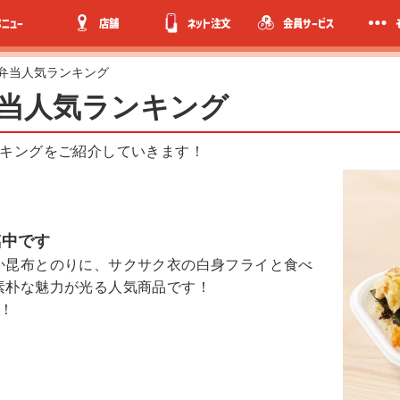
メニュー
店舗
ネット注文
会員サービス
お弁当人気ランキング
弁当人気ランキング
ンキングをご紹介していきます！
臨中です
か昆布とのりに、サクサク衣の白身フライと食べ
素朴な魅力が光る人気商品です！
！