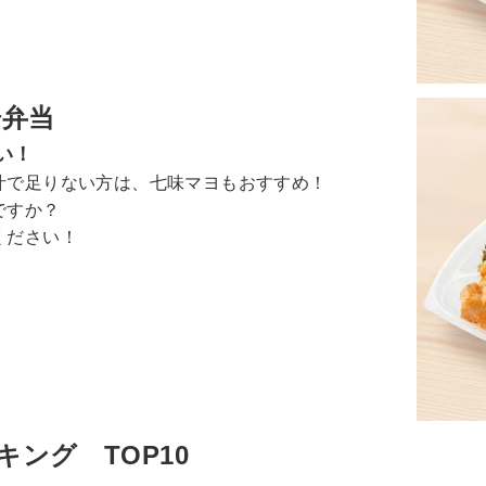
揚弁当
い！
汁で足りない方は、七味マヨもおすすめ！
ですか？
ください！
キング TOP10