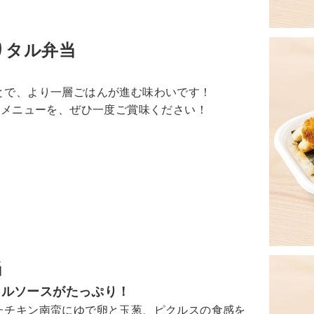
りタル弁当
とで、より一層ごはんが進む味わいです！
新メニューを、ぜひ一度ご賞味ください！
当
タルソースがたっぷり！
たチキン南蛮にゆで卵と玉葱、ピクルスの食感を